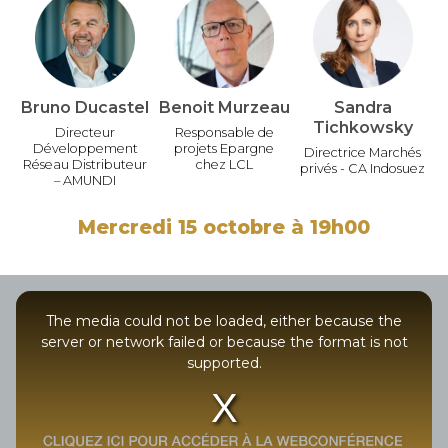
Bruno Ducastel
Benoit Murzeau
Sandra
Tichkowsky
Directeur
Responsable de
Développement
projets Epargne
Directrice Marchés
Réseau Distributeur
chez LCL
privés - CA Indosuez
– AMUNDI
Mercredi 15 octobre à 19h00
This
is
The media could not be loaded, either because the
a
modal
server or network failed or because the format is not
window.
supported.