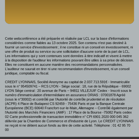
Cette webconférence a été préparée et réalisée par LCL sur la base d'informations
considérées comme fiables au 13 octobre 2025. Son contenu n'est pas destiné à
fournir un service d'investissement ; il ne constitue ni un conseil en investissement, ni
une offre de produit ou service ou une sollicitation d'aucune sorte de la part de LCL.
Les informations qui y sont contenues sont données à titre indicatif et visent à mettre
à la disposition de l’auditeur les informations pouvant être utiles à sa prise de décision.
Elles ne constituent en aucune manière des recommandations personnalisées.
L'auditeur ne saurait en tirer ni une recommandation d'investissement, ni un conseil
juridique, comptable ou fiscal.
CREDIT LYONNAIS, Société Anonyme au capital de 2.037.713.591€ - Immatriculée
sous le n° 954509741 – RCS LYON - Siège social : 18, rue de la République - 69002
LYON Siège central : 20 avenue de Paris – 94811 VILLEJUIF Cedex - Inscrit sous le
numéro d’immatriculation d’intermédiaire en assurance ORIAS : 07001878 Agréé
(sous le n°30002) et contrôlé par l’Autorité de contrôle prudentiel et de résolution
(ACPR) 4 Place de Budapest CS 92459 - 75436 Paris et par la Banque Centrale
Européenne (BCE) 60640 Francfort-sur-le-Main, Allemagne – Contrôlé également par
l’Autorité des Marchés Financiers (AMF) : 17 Place de la Bourse -75082 Paris cedex
02 Carte professionnelle de transaction immobilière n° CPI 6901 2020 000 045 362
délivrée par la Chambre de Commerce et d’Industrie de Lyon. Le CREDIT LYONNAIS
ne reçoit ni ne détient aucun fonds au titre de cette activité. Téléphone : 01 42 95 70
00